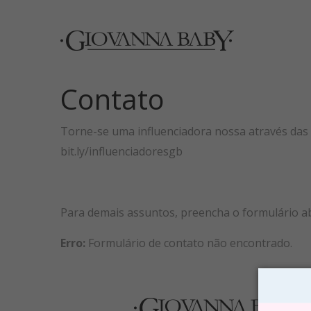
Contato
Torne-se uma influenciadora nossa através das 
bit.ly/influenciadoresgb
Para demais assuntos, preencha o formulário ab
Erro:
Formulário de contato não encontrado.