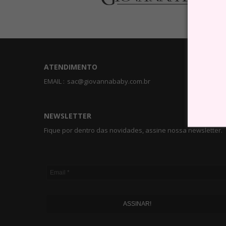
ATENDIMENTO
EMAIL :
sac@giovannababy.com.br
NEWSLETTER
Fique por dentro das novidades, assine nossa newsletter.
ASSINAR!