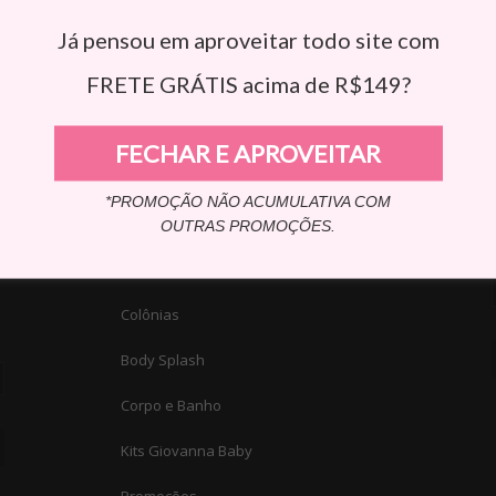
Já pensou em aproveitar todo site com
FRETE GRÁTIS acima de R$149?
CONHEÇA NOSSOS PRODUTOS
F
FECHAR E APROVEITAR
Álcool em Gel
*PROMOÇÃO NÃO ACUMULATIVA COM
Álcool em Gel Classic
OUTRAS PROMOÇÕES.
Álcool em Gel Blue
Colônias
Body Splash
Corpo e Banho
Kits Giovanna Baby