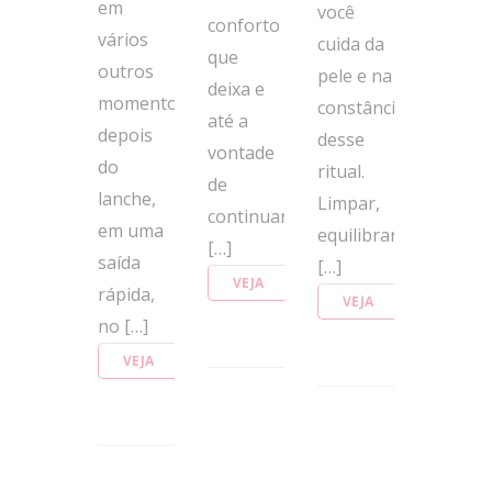
em
você
conforto
vários
cuida da
que
outros
pele e na
deixa e
momentos:
constância
até a
depois
desse
vontade
do
ritual.
de
lanche,
Limpar,
continuar
em uma
equilibrar,
[…]
saída
[…]
VEJA
rápida,
VEJA
MAIS
no […]
MAIS
VEJA
MAIS