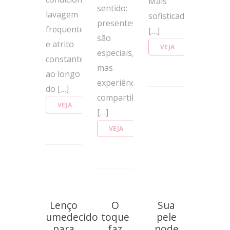
Mais
sentido:
lavagem
sofisticado?
presentes
frequente
[…]
são
e atrito
VEJA
especiais,
constante
MAIS
mas
ao longo
experiências
do […]
compartilhadas
VEJA
[…]
MAIS
VEJA
MAIS
Lenço
O
Sua
umedecido
toque
pele
para
faz
pode