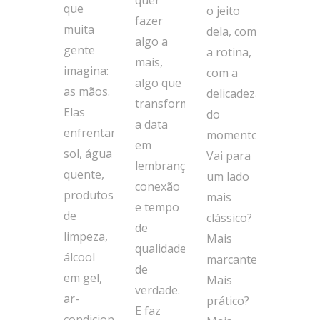
quer
que
o jeito
fazer
muita
dela, com
algo a
gente
a rotina,
mais,
imagina:
com a
algo que
as mãos.
delicadeza
transforme
Elas
do
a data
enfrentam
momento.
em
sol, água
Vai para
lembrança,
quente,
um lado
conexão
produtos
mais
e tempo
de
clássico?
de
limpeza,
Mais
qualidade
álcool
marcante?
de
em gel,
Mais
verdade.
ar-
prático?
E faz
condicionado,