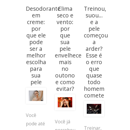
Desodorante
Clima
Treinou,
em
seco e
suou…
creme:
vento:
e a
por
por
pele
que ele
que
começou
pode
sua
a
ser a
pele
arder?
melhor
envelhece
Esse é
escolha
mais
o erro
para
no
que
sua
outono
quase
pele
e como
todo
evitar?
homem
comete
Você
Você já
pode até
Treinar,