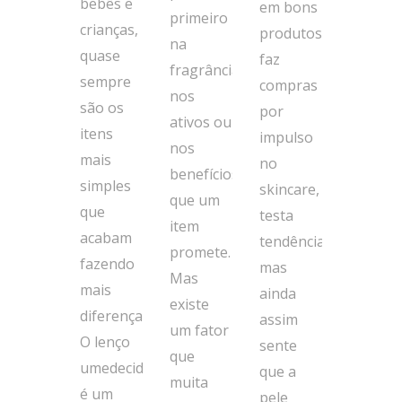
bebês e
em bons
primeiro
crianças,
produtos,
na
quase
faz
fragrância,
sempre
compras
nos
são os
por
ativos ou
itens
impulso
nos
mais
no
benefícios
simples
skincare,
que um
que
testa
item
acabam
tendências,
promete.
fazendo
mas
Mas
mais
ainda
existe
diferença.
assim
um fator
O lenço
sente
que
umedecido
que a
muita
é um
pele