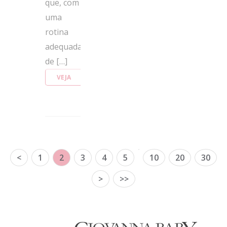
que, com
uma
rotina
adequada
de […]
VEJA
MAIS
<
1
2
3
4
5
10
20
30
>
>>