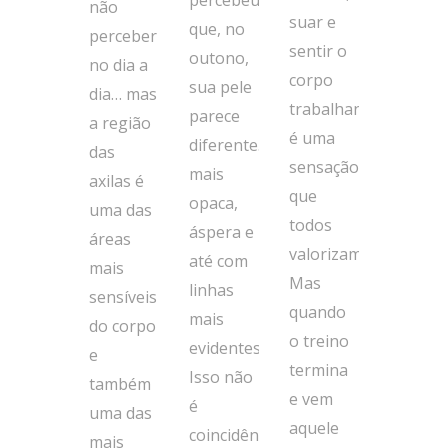
percebeu
não
suar e
que, no
perceber
sentir o
outono,
no dia a
corpo
sua pele
dia… mas
trabalhando
parece
a região
é uma
diferente…
das
sensação
mais
axilas é
que
opaca,
uma das
todos
áspera e
áreas
valorizam.
até com
mais
Mas
linhas
sensíveis
quando
mais
do corpo
o treino
evidentes?
e
termina
Isso não
também
e vem
é
uma das
aquele
coincidência,
mais