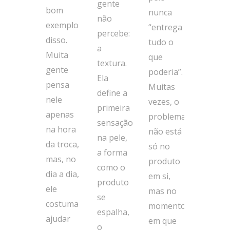
gente
bom
nunca
não
exemplo
“entrega
percebe:
disso.
tudo o
a
Muita
que
textura.
gente
poderia”.
Ela
pensa
Muitas
define a
nele
vezes, o
primeira
apenas
problema
sensação
na hora
não está
na pele,
da troca,
só no
a forma
mas, no
produto
como o
dia a dia,
em si,
produto
ele
mas no
se
costuma
momento
espalha,
ajudar
em que
o