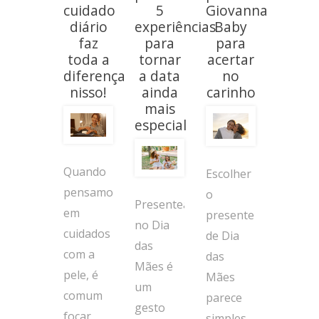
cuidado
5
Giovanna
diário
experiências
Baby
faz
para
para
toda a
tornar
acertar
diferença
a data
no
nisso!
ainda
carinho
mais
especial
Quando
Escolher
pensamos
o
Presentear
em
presente
no Dia
cuidados
de Dia
das
com a
das
Mães é
pele, é
Mães
um
comum
parece
gesto
focar
simples…