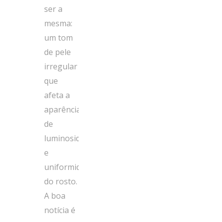
ser a
mesma:
um tom
de pele
irregular
que
afeta a
aparência
de
luminosidade
e
uniformidade
do rosto.
A boa
notícia é