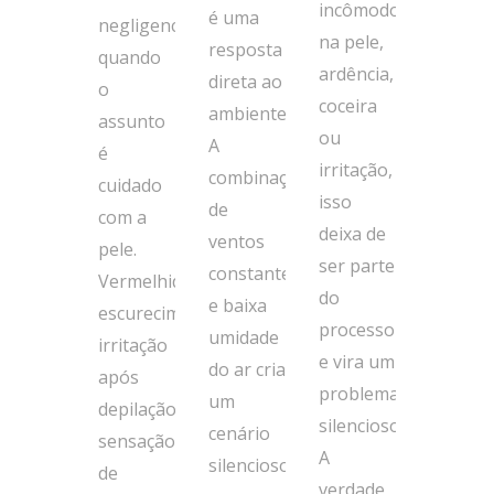
incômodo
é uma
negligenciadas
na pele,
resposta
quando
ardência,
direta ao
o
coceira
ambiente.
assunto
ou
A
é
irritação,
combinação
cuidado
isso
de
com a
deixa de
ventos
pele.
ser parte
constantes
Vermelhidão,
do
e baixa
escurecimento,
processo
umidade
irritação
e vira um
do ar cria
após
problema
um
depilação,
silencioso…
cenário
sensação
A
silencioso,
de
verdade