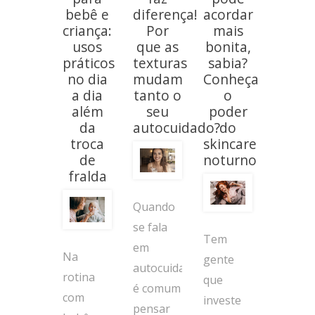
bebê e
diferença!
acordar
criança:
Por
mais
usos
que as
bonita,
práticos
texturas
sabia?
no dia
mudam
Conheça
a dia
tanto o
o
além
seu
poder
da
autocuidado?
do
troca
skincare
de
noturno
fralda
Quando
se fala
Tem
em
Na
gente
autocuidado,
rotina
que
é comum
com
investe
pensar