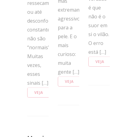
mas
ressecamento
é que
extremamente
ou até
não é o
agressivo
desconforto
suor em
para a
constante
si o vilão.
pele. E o
não são
O erro
mais
“normais”.
está […]
curioso:
Muitas
VEJA
muita
vezes,
MAIS
gente […]
esses
VEJA
sinais […]
MAIS
VEJA
MAIS