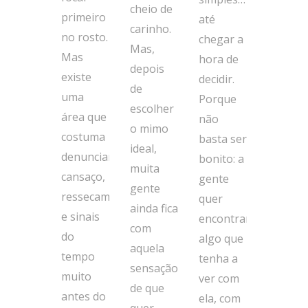
cheio de
primeiro
até
carinho.
no rosto.
chegar a
Mas,
Mas
hora de
depois
existe
decidir.
de
uma
Porque
escolher
área que
não
o mimo
costuma
basta ser
ideal,
denunciar
bonito: a
muita
cansaço,
gente
gente
ressecamento
quer
ainda fica
e sinais
encontrar
com
do
algo que
aquela
tempo
tenha a
sensação
muito
ver com
de que
antes do
ela, com