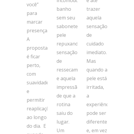
incômodo:
e até
você”
banho
trazer
para
sem seu
aquela
marcar
sabonete,
sensação
presença.
pele
de
A
repuxando,
cuidado
proposta
sensação
imediato.
é ficar
de
Mas
perto,
ressecamento
quando a
com
e aquela
pele está
suavidade,
impressão
irritada,
e
de que a
a
permitir
rotina
experiência
reaplicações
saiu do
pode ser
ao longo
lugar.
diferente
do dia. E
Um
e, em vez