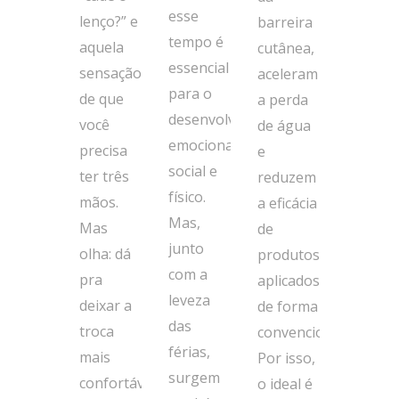
esse
lenço?” e
barreira
tempo é
aquela
cutânea,
essencial
sensação
aceleram
para o
de que
a perda
desenvolvimento
você
de água
emocional,
precisa
e
social e
ter três
reduzem
físico.
mãos.
a eficácia
Mas,
Mas
de
junto
olha: dá
produtos
com a
pra
aplicados
leveza
deixar a
de forma
das
troca
convencional.
férias,
mais
Por isso,
surgem
confortável,
o ideal é