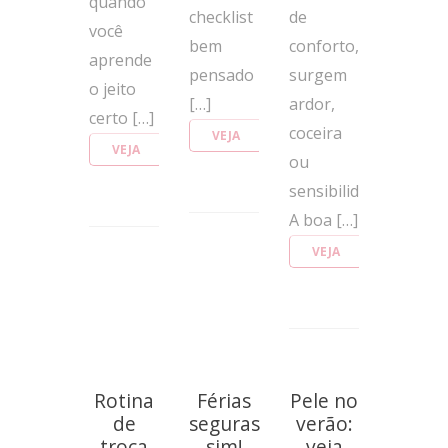
quando
checklist
de
você
bem
conforto,
aprende
pensado
surgem
o jeito
[…]
ardor,
certo […]
coceira
VEJA
VEJA
MAIS
ou
MAIS
sensibilidade.
A boa […]
VEJA
MAIS
Rotina
Férias
Pele no
de
seguras
verão:
troca
sim!
veja