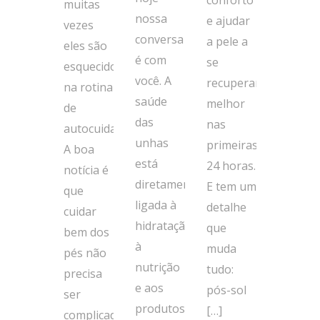
muitas
nossa
e ajudar
vezes
conversa
a pele a
eles são
é com
se
esquecidos
você. A
recuperar
na rotina
saúde
melhor
de
das
nas
autocuidado.
unhas
primeiras
A boa
está
24 horas.
notícia é
diretamente
E tem um
que
ligada à
detalhe
cuidar
hidratação,
que
bem dos
à
muda
pés não
nutrição
tudo:
precisa
e aos
pós-sol
ser
produtos
[…]
complicado.