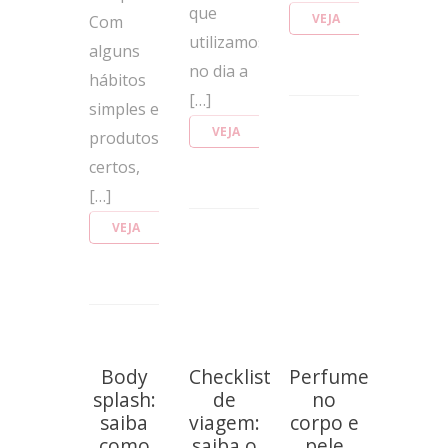
que
VEJA
Com
utilizamos
MAIS
alguns
no dia a
hábitos
[…]
simples e
VEJA
produtos
MAIS
certos,
[…]
VEJA
MAIS
Body
Checklist
Perfume
splash:
de
no
saiba
viagem:
corpo e
como
saiba o
pele