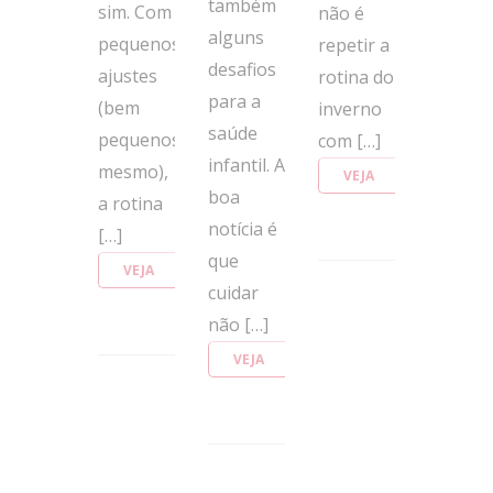
também
sim. Com
não é
alguns
pequenos
repetir a
desafios
ajustes
rotina do
para a
(bem
inverno
saúde
pequenos
com […]
infantil. A
mesmo),
VEJA
boa
a rotina
MAIS
notícia é
[…]
que
VEJA
cuidar
MAIS
não […]
VEJA
MAIS