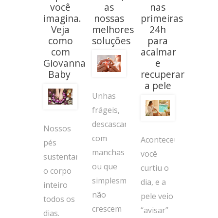
você
as
nas
imagina.
nossas
primeiras
Veja
melhores
24h
como
soluções
para
com
acalmar
Giovanna
e
Baby
recuperar
a pele
Unhas
frágeis,
descascando,
Nossos
com
Aconteceu:
pés
manchas
você
sustentam
ou que
curtiu o
o corpo
simplesmente
dia, e a
inteiro
não
pele veio
todos os
crescem
“avisar”
dias.