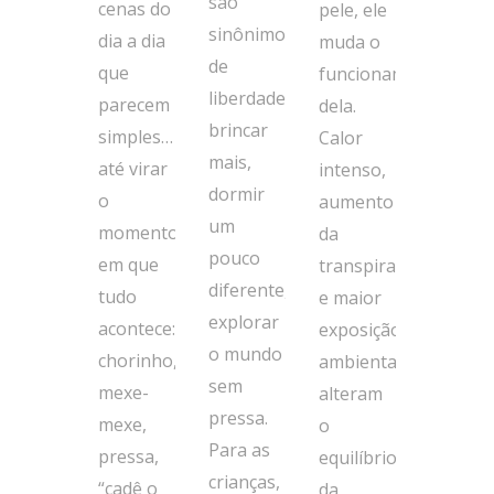
são
cenas do
pele, ele
sinônimo
dia a dia
muda o
de
que
funcionamento
liberdade:
parecem
dela.
brincar
simples…
Calor
mais,
até virar
intenso,
dormir
o
aumento
um
momento
da
pouco
em que
transpiração
diferente,
tudo
e maior
explorar
acontece:
exposição
o mundo
chorinho,
ambiental
sem
mexe-
alteram
pressa.
mexe,
o
Para as
pressa,
equilíbrio
crianças,
“cadê o
da