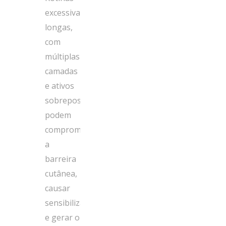
excessivamente
longas,
com
múltiplas
camadas
e ativos
sobrepostos,
podem
comprometer
a
barreira
cutânea,
causar
sensibilização
e gerar o