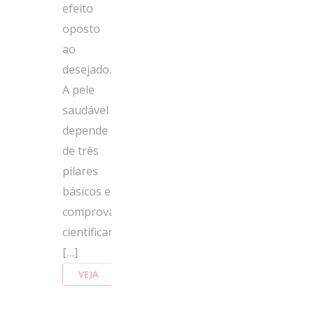
efeito
oposto
ao
desejado.
A pele
saudável
depende
de três
pilares
básicos e
comprovados
cientificamente:
[…]
VEJA
MAIS