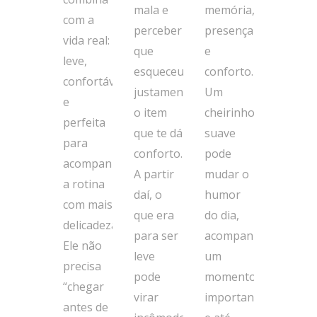
mala e
memória,
com a
perceber
presença
vida real:
que
e
leve,
esqueceu
conforto.
confortável
justamente
Um
e
o item
cheirinho
perfeita
que te dá
suave
para
conforto.
pode
acompanhar
A partir
mudar o
a rotina
daí, o
humor
com mais
que era
do dia,
delicadeza.
para ser
acompanhar
Ele não
leve
um
precisa
pode
momento
“chegar
virar
importante
antes de