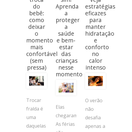
do
Aprenda
estratégias
bebê:
a
eficazes
como
proteger
para
deixar
a
manter
o
saúde
hidratação
momento
e bem-
e
mais
estar
conforto
confortável
das
no
(sem
crianças
calor
pressa)
nesse
intenso
momento
Trocar
O verão
Elas
fralda é
não
chegaram!
uma
desafia
As férias
daquelas
apenas a