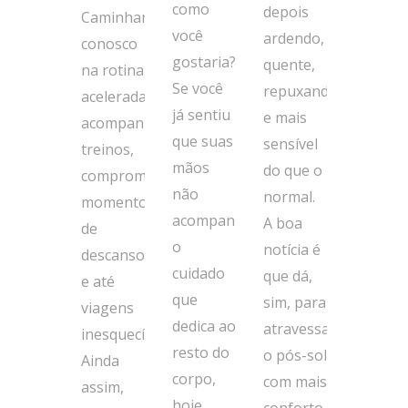
como
depois
Caminham
você
ardendo,
conosco
gostaria?
quente,
na rotina
Se você
repuxando
acelerada,
já sentiu
e mais
acompanham
que suas
sensível
treinos,
mãos
do que o
compromissos,
não
normal.
momentos
acompanham
A boa
de
o
notícia é
descanso
cuidado
que dá,
e até
que
sim, para
viagens
dedica ao
atravessar
inesquecíveis.
resto do
o pós-sol
Ainda
corpo,
com mais
assim,
hoje
conforto