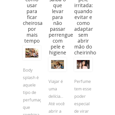
usar
que
irritada:
para
levar
quando
ficar
para
evitar e
cheirosa
não
como
por
passar
adaptar
mais
perrengue
sem
tempo
com
abrir
pele e
mão do
higiene
cheirinho
Body
splash é
Viajar é
Perfume
aquele
uma
tem esse
tipo de
delícia…
poder
perfumação
Até você
especial
que
abrir a
de virar
combina