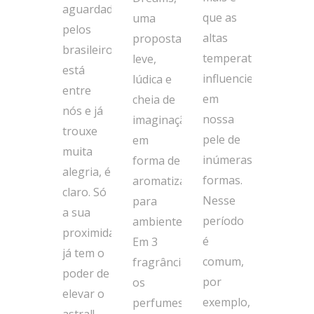
aguardadas
que as
uma
pelos
altas
proposta
brasileiros
temperaturas
leve,
está
influenciem
lúdica e
entre
em
cheia de
nós e já
nossa
imaginação
trouxe
pele de
em
muita
inúmeras
forma de
alegria, é
formas.
aromatizadores
claro. Só
Nesse
para
a sua
período
ambientes.
proximidade
é
Em 3
já tem o
comum,
fragrâncias,
poder de
por
os
elevar o
exemplo,
perfumes