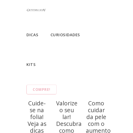
DICAS
CURIOSIDADES
KITS
COMPRE!
Cuide-
Valorize
Como
se na
o seu
cuidar
folia!
lar!
da pele
Veja as
Descubra
com o
dicas
como
aumento