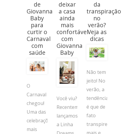
de
deixar
da
Giovanna
a casa
transpiração
Baby
ainda
no
para
mais
verão?
curtir o
confortável
Veja as
Carnaval
com
dicas
com
Giovanna
saúde
Baby
Não tem
jeito! No
O
verão, a
Carnaval
tendência
Você viu?
chegou!
é que de
Recentemente
Uma das
fato
lançamos
celebrações
transpiremos
a Linha
mais
mais e
Dreams,