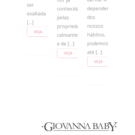
ser
depender
conhecida
exaltada
dos
pelas
[…]
nossos
propriedades
VEJA
hábitos,
calmantes
MAIS
podemos
e de […]
até […]
VEJA
MAIS
VEJA
MAIS