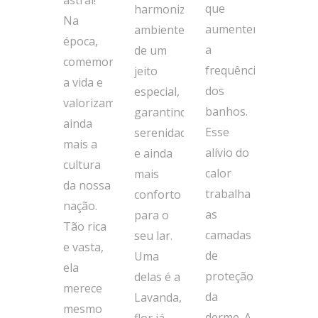
astral!
que
harmonizam
Na
aumentemos
ambientes
época,
a
de um
comemoramos
frequência
jeito
a vida e
dos
especial,
valorizamos
banhos.
garantindo
ainda
Esse
serenidade
mais a
alívio do
e ainda
cultura
calor
mais
da nossa
trabalha
conforto
nação.
as
para o
Tão rica
camadas
seu lar.
e vasta,
de
Uma
ela
proteção
delas é a
merece
da
Lavanda,
mesmo
derme. A
flor já