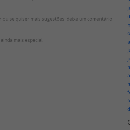
j
d
her ou se quiser mais sugestões, deixe um comentário
o
ainda mais especial.
a
j
j
m
a
m
f
f
d