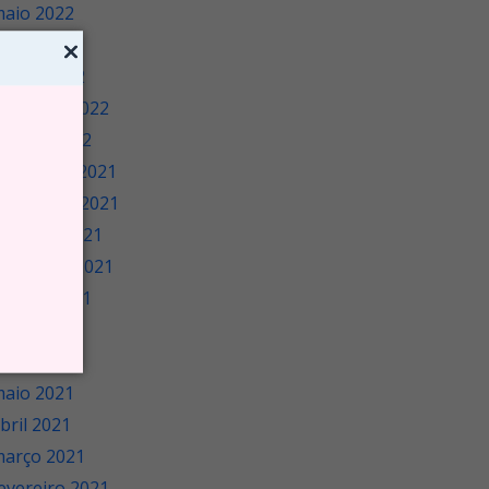
aio 2022
bril 2022
arço 2022
evereiro 2022
aneiro 2022
ezembro 2021
novembro 2021
utubro 2021
etembro 2021
gosto 2021
ulho 2021
unho 2021
aio 2021
bril 2021
arço 2021
evereiro 2021