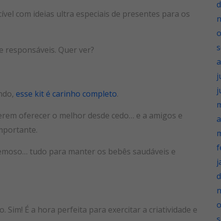
d
vel com ideias ultra especiais de presentes para os
o
s
e responsáveis. Quer ver?
a
j
j
ndo,
esse kit é carinho completo
.
m
rem oferecer o melhor desde cedo… e a amigos e
a
mportante.
m
f
remoso… tudo para manter os bebês saudáveis e
j
d
o
 Sim! É a hora perfeita para exercitar a criatividade e
s