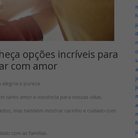
m
f
j
d
heça opções incríveis para
o
s
ar com amor
a
j
alegria e pureza.
j
m
 tanto amor e inocência para nossas vidas.
a
quedos, mas também mostrar carinho e cuidado com
m
f
j
ado com as famílias.