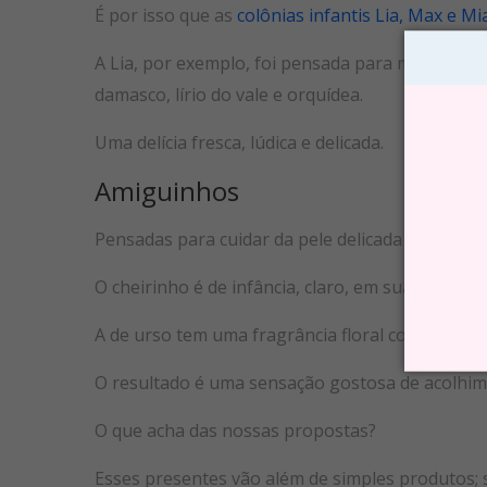
É por isso que as
colônias infantis Lia, Max e Mi
A Lia, por exemplo, foi pensada para meninas c
damasco, lírio do vale e orquídea.
Uma delícia fresca, lúdica e delicada.
Amiguinhos
Pensadas para cuidar da pele delicada das crian
O cheirinho é de infância, claro, em suas três op
A de urso tem uma fragrância floral com notas d
O resultado é uma sensação gostosa de acolhim
O que acha das nossas propostas?
Esses presentes vão além de simples produtos;