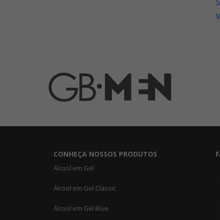
S
V
CONHEÇA NOSSOS PRODUTOS
F
Álcool em Gel
Álcool em Gel Classic
Álcool em Gel Blue