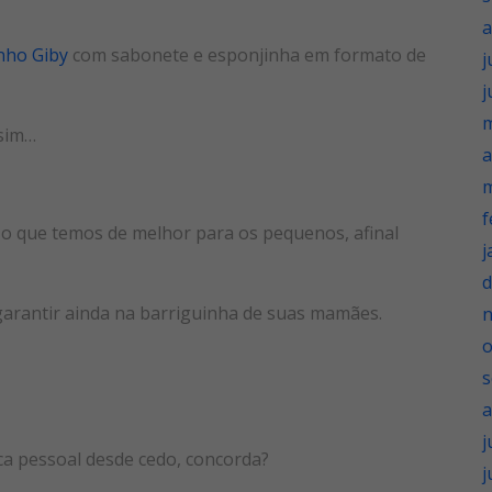
a
nho Giby
com sabonete e esponjinha em formato de
j
j
m
ssim…
a
m
f
o que temos de melhor para os pequenos, afinal
j
d
arantir ainda na barriguinha de suas mamães.
o
s
a
j
a pessoal desde cedo, concorda?
j