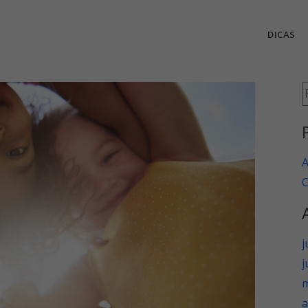
DICAS
P
p
A
C
j
j
m
a