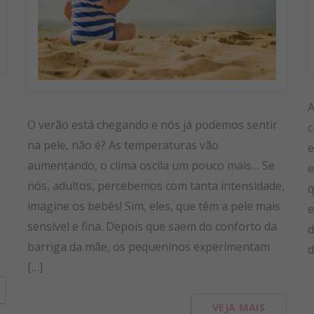
A
O verão está chegando e nós já podemos sentir
c
na pele, não é? As temperaturas vão
e
aumentando, o clima oscila um pouco mais… Se
e
nós, adultos, percebemos com tanta intensidade,
q
imagine os bebês! Sim, eles, que têm a pele mais
e
sensível e fina. Depois que saem do conforto da
d
barriga da mãe, os pequeninos experimentam
d
[…]
VEJA MAIS