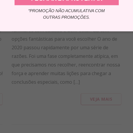
*PROMOÇÃO NÃO ACUMULATIVA COM
OUTRAS PROMOÇÕES.
s
É tempo de celebrar e de presentear amigos e
e
familiares com cuidado e bem-estar. GB tem
o
opções fantásticas para você escolher O ano de
2020 passou rapidamente por uma série de
razões. Foi uma fase completamente atípica, em
que precisamos nos recolher, reencontrar nossa
o!
força e aprender muitas lições para chegar a
conclusões especiais, como […]
VEJA MAIS