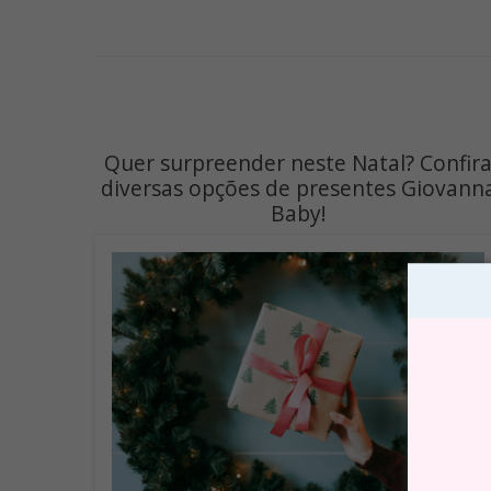
Quer surpreender neste Natal? Confir
diversas opções de presentes Giovann
Baby!