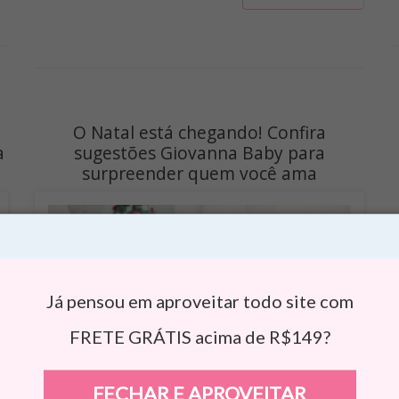
a
O Natal está chegando! Confira
a
sugestões Giovanna Baby para
surpreender quem você ama
Já pensou em aproveitar todo site com
FRETE GRÁTIS acima de R$149?
FECHAR E APROVEITAR