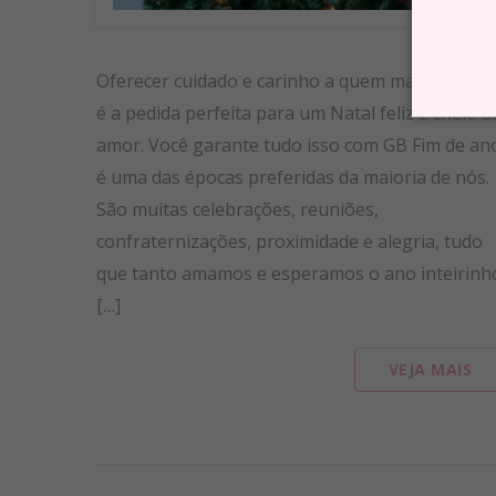
Oferecer cuidado e carinho a quem mais amamo
é a pedida perfeita para um Natal feliz e cheio d
amor. Você garante tudo isso com GB Fim de an
é uma das épocas preferidas da maioria de nós.
São muitas celebrações, reuniões,
confraternizações, proximidade e alegria, tudo
que tanto amamos e esperamos o ano inteirinh
[…]
VEJA MAIS